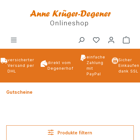
alt springen
Ware
einfache
versicherter
Sicher
direkt vom
Zahlung
Versand per
Einkaufen
Degenerhof
mit
DHL
dank SSL
PayPal
Gutscheine
Produkte filtern