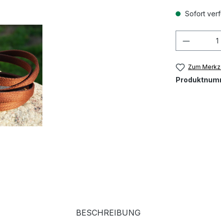
Sofort verf
Produkt
Zum Merkze
Produktnum
BESCHREIBUNG