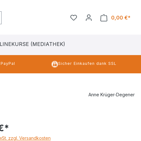
0,00 €*
Ware
LINEKURSE (MEDIATHEK)
 PayPal
Sicher Einkaufen dank SSL
Anne Krüger-Degener
€*
MwSt. zzgl. Versandkosten