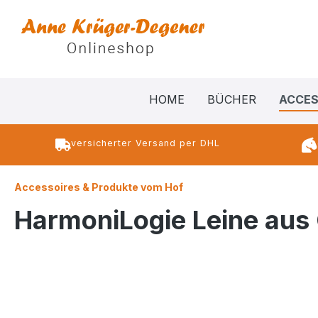
springen
Zur Hauptnavigation springen
HOME
BÜCHER
ACCES
versicherter Versand per DHL
Accessoires & Produkte vom Hof
HarmoniLogie Leine aus
Bildergalerie überspringen