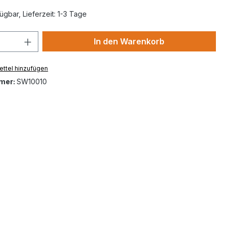
ügbar, Lieferzeit: 1-3 Tage
 Anzahl: Gib den gewünschten Wert ein 
In den Warenkorb
ttel hinzufügen
mer:
SW10010