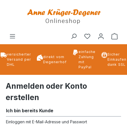
alt springen
Ware
einfache
versicherter
Sicher
direkt vom
Zahlung
Versand per
Einkaufen
Degenerhof
mit
DHL
dank SSL
PayPal
Anmelden oder Konto
erstellen
Ich bin bereits Kunde
Einloggen mit E-Mail-Adresse und Passwort