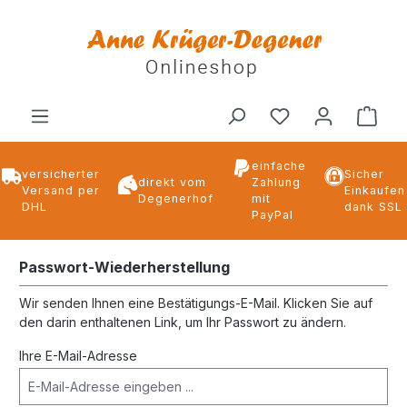
alt springen
Ware
einfache
versicherter
Sicher
direkt vom
Zahlung
Versand per
Einkaufen
Degenerhof
mit
DHL
dank SSL
PayPal
Passwort-Wiederherstellung
Wir senden Ihnen eine Bestätigungs-E-Mail. Klicken Sie auf
den darin enthaltenen Link, um Ihr Passwort zu ändern.
Ihre E-Mail-Adresse